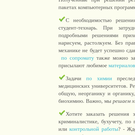
пакетах компьютерных програм
С необходимостью решени
студент-технарь. При затр
подробными решениями прих
нарисуем, растолкуем. Без пр
механике не будет успешно сд
по сопромату
также можно за
присылают любимое
материало
Задачи
по химии
преслед
медицинских университетов. Ре
общую, неорганику и органик
биохимию. Важно, мы
решаем
х
Хотите заказать решения з
криминалистике, бухучету, по
или
контрольной работы
? - Жд