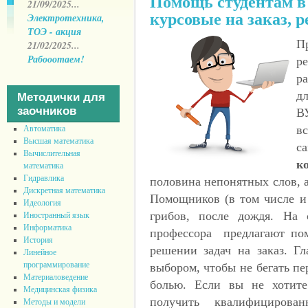
Помощь студентам в 
21/09/2025...
курсовые на заказ, 
Электротехника,
ТОЭ - акция
П
21/02/2025...
Рабооотаем!
р
ра
д
Методички для
заочников
В
вс
Автоматика
Высшая математика
с
Вычислительная
к
математика
Гидравлика
половина непонятных слов, а
Дискретная математика
Помощников (в том числе и 
Идеология
грибов, после дождя. На 
Иностранный язык
Информатика
профессора предлагают пом
История
решении задач на заказ. Г
Линейное
программирование
выбором, чтобы не бегать пе
Материаловедение
болью. Если вы не хотите
Медицинская физика
получить квалифицирова
Методы и модели