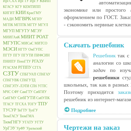
КБИП
ИрГСХА
ИрГТУ
ИрГУ
автоматизаци
КГАСУ
КГУ
КЕМТИПП
экономике или простого 
КИИ
КИГИТ
КрасГМУ
оформлением по ГОСТ. Зака
МГВРК
МАДИ
МГИУ
- сэкономить нервные клетки
МГПК
МГПТК
МГТУ
МГУЛ
МГУП
МГУТУ
МГЭУ
МИИТ РОАТ
МИИГАиК
МГУПС
Скачать решебник
МИСиС
МИТСО
МЭСИ
НГТУ
ОмГУПС
Решебник
так с 
ПГТУ
ПГУ
ПГУТИ
ПИФСИН
РГАЗУ
ПНИПУ
ПензГТУ
аналогии со шк
РГППУ
РГАСХМ
СГГА
задач
по изуча
СЗТУ
СПБГУАП
СПбГАУ
решебники
студ
СПбГУВК
СПбГУТД
школьных, так как в разных 
СПбГЭТУ-ЛЭТИ
СПб УГПС
Поэтому приходится
заказ
МЧС
СФУ
СамГТУ
СибГИУ
СибГУТИ
СибГМУ
СибУПК
решебник из интернет-магаз
ТПУ
ТГАСУ
ТГСХА
ТОГУ
Подробнее
ТУСУР
ТвГТУ
ТулГУ
ТюмГАСУ
ТюмГМА
ТюмГНГУ
УГАТУ
УГТУ
Чертежи на заказ
УрГЭУ
УрФУ
Уральский