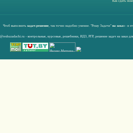
Как сдать экз
Чтоб выполнить
задач решение
, так точно надобно умение. "Решу Задачи"
на заказ
- в э
@reshuzadachi.ru
-
контрольные,
курсовые
,
решебники,
ИДЗ,
РГР
,
решение задач на заказ дл