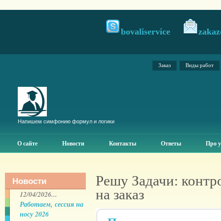
bovaliservice
zakaz
Заказ
Виды работ
Напишем симфонию формул и логики
О сайте
Новости
Контакты
Ответы
Про у
Решу Задачи: контр
Новости
на заказ
12/04/2026...
Работаем, сессия на
носу 2026