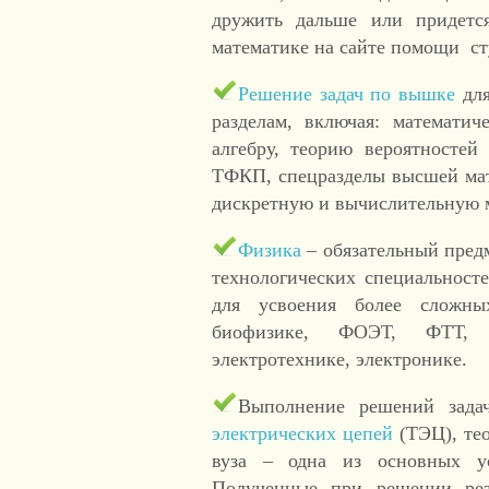
дружить дальше или придетс
математике на сайте помощи ст
Решение задач по вышке
для
разделам, включая: математич
алгебру, теорию вероятностей
ТФКП, спецразделы высшей 
дискретную и вычислительную 
Физика
– обязательный пред
технологических специальност
для усвоения более сложны
биофизике, ФОЭТ, ФТТ, те
электротехнике, электронике.
Выполнение решений зад
электрических цепей
(ТЭЦ), те
вуза – одна из основных 
Полученные при решении рез