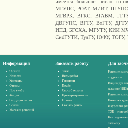
имеется большое число гот
МГУПС, РОАТ, МИИТ, ПГУП
МГВРК, ВГКС, ВГАВМ, ГГТУ,
ДВГУПС, ВГТУ, ВоГТУ, ДГТУ
ИПД, БГСХА, МГУТУ, КИИ МЧ
СибГУТИ, ТулГУ, ЮФУ, ТОГУ,
Информация
Заказать работу
Для заоч
О сайте
Заказ
Решение конт
Новости
Виды работ
студентов
Контакты
Гарантии
Индивидуальн
Ответы
Прайс
задания (ИДЗ)
Про учебу
Способ оплаты
Решение конт
Форум
Примеры-решения
Сотрудничество
Отзывы
Помощь студе
Ссылки
Скачать файлы
и курсовые ра
Магазин решений
ТЭЦ - типовой
Как подготови
экзамену