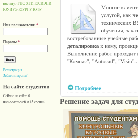
институт ГПС
ХТИ
ЮСИЭПИ
Многие клиент
ЮУИУЭ
ЮУРГУ
ЮФУ
услугой, как
че
технических В
Имя пользователя:
*
обучения, зака
востребованные учебные раб
Пароль:
*
деталировка
к нему, проекци
Выполнение работ проходит 
"Компас", "Autocad", "Visio"..
Регистрация
Забыли пароль?
На сайте студентов
Подробнее
Сейчас на сайте
0
Решение задач для сту
пользователей
и
15 гостей
.