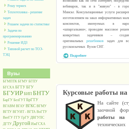
возможно как по сети Интернет, посредств
Решу термех
вебинаров, так и в "живую" - в горо
Теплотехника - решение
Минске. Консультационные услуги расшире
задач
изготовлением на заказ информативных мал
конспектов, именуемых в наро
Решаем задачи по статистике
«шпаргалками»; проводим массовое решен
Задачи по
конкретных задачников – создан
программированию
оригинальных
решебников
задач для вс
Решение ИДЗ
русскоязычных Вузов СНГ.
Типовой расчет по ТОЭ-
ТЭЦ
Подробнее
Вузы
БГМПТК
БГМУ
БГПУ
БГТУ
БГУ
БГСХА
Курсовые работы на 
БГУИР
БНТУ
БИП
БрГТУ
БарГУ
БелГУТ
На сайте (ст
ВГКС
ВГАВМ
ВГАУ
ВГМУ
заочной фо
ВГТУ
ВГУИТ - ВГТА
ВоГТУ
работы на 
ВятГУ
ГГУ
ГрГУ
ДВГУПС
Другой
технически
ДГТУ
ИжГСХА