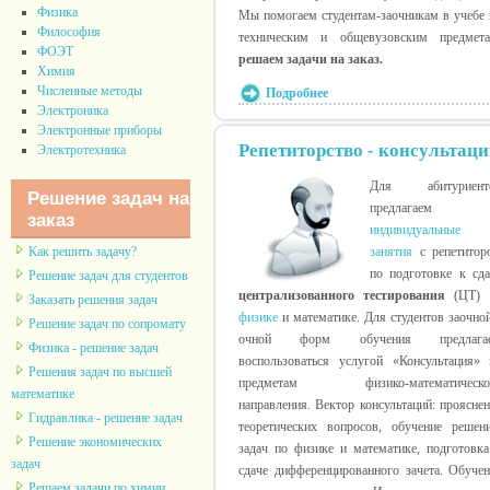
Физика
Мы помогаем студентам-заочникам в учебе 
Философия
техническим и общевузовским предмета
ФОЭТ
решаем задачи на заказ.
Химия
Численные методы
Подробнее
Электроника
Электронные приборы
Репетиторство - консультац
Электротехника
Для абитуриент
Решение задач на
предлагаем
заказ
индивидуальные
Как решить задачу?
занятия
с репетитор
по подготовке к сда
Решение задач для студентов
централизованного тестирования
(ЦТ)
Заказать решения задач
физике
и математике. Для студентов заочно
Решение задач по сопромату
очной форм обучения предлага
Физика - решение задач
воспользоваться услугой «Консультация» 
Решения задач по высшей
предметам физико-математическо
математике
направления. Вектор консультаций: проясне
Гидравлика - решение задач
теоретических вопросов, обучение решен
Решение экономических
задач по физике и математике, подготовка
задач
сдаче дифференцированного зачета. Обучен
Решаем задачи по химии