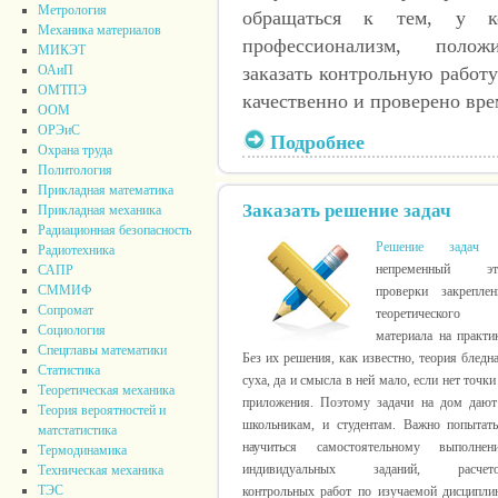
Метрология
обращаться к тем, у к
Механика материалов
профессионализм, положи
МИКЭТ
ОАиП
заказать контрольную работ
ОМТПЭ
качественно и проверено вре
ООМ
ОРЭиС
Подробнее
Охрана труда
Политология
Прикладная математика
Заказать решение задач
Прикладная механика
Радиационная безопасность
Решение задач
Радиотехника
непременный эт
САПР
СММИФ
проверки закреплен
Сопромат
теоретического
Социология
материала на практи
Спецглавы математики
Без их решения, как известно, теория бледн
Статистика
суха, да и смысла в ней мало, если нет точки
Теоретическая механика
приложения. Поэтому задачи на дом дают
Теория вероятностей и
школьникам, и студентам. Важно попытать
матстатистика
научиться самостоятельному выполнен
Термодинамика
индивидуальных заданий, расчето
Техническая механика
ТЭС
контрольных работ по изучаемой дисциплин