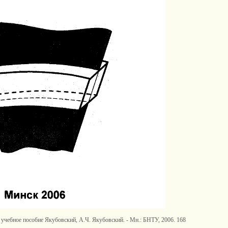
учебное пособие Якубовский, А.Ч. Якубовский. - Мн.: БНТУ, 2006. 168