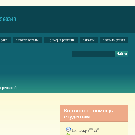
2560343
райс
Способ оплаты
Примеры-решения
Отзывы
Скачать файлы
н решений
Контакты - помощь
студентам
00
00
Пн - Вскр 9
-22