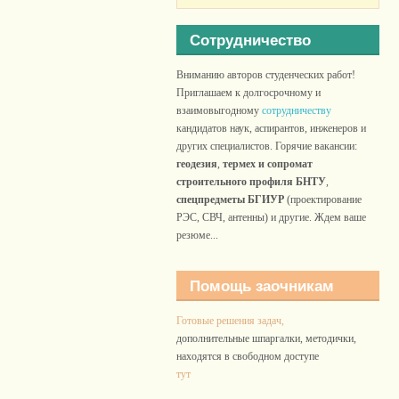
Сотрудничество
Вниманию авторов студенческих работ!
Приглашаем к долгосрочному и
взаимовыгодному
сотрудничеству
кандидатов наук, аспирантов, инженеров и
других специалистов. Горячие вакансии:
геодезия
,
термех и сопромат
строительного профиля БНТУ
,
спецпредметы БГИУР
(проектирование
РЭС, СВЧ, антенны) и другие. Ждем ваше
резюме...
Помощь заочникам
Готовые решения задач,
дополнительные шпаргалки, методички,
находятся в свободном доступе
тут