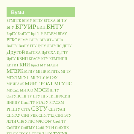
Вузы
БГТУ
БГМПТК
БГМУ
БГПУ
БГСХА
БГУИР
БНТУ
БГУ
БИП
БрГТУ
БарГУ
БелГУТ
ВГАВМ
ВГАУ
ВГКС
ВГМУ
ВГТУ
ВГУИТ - ВГТА
ВоГТУ
ВятГУ
ГГУ
ГрГУ
ДВГУПС
ДГТУ
Другой
ИжГСХА
ИрГСХА
ИрГТУ
КБИП
ИрГУ
КГАСУ
КГУ
КЕМТИПП
КИИ
КИГИТ
КрасГМУ
МАДИ
МГВРК
МГИУ
МГПК
МГПТК
МГТУ
МГУП
МГУТУ
МГЭУ
МГУЛ
МИИТ РОАТ МГУПС
МИИГАиК
МЭСИ
МИСиС
МИТСО
НГТУ
ОмГУПС
ПГТУ
ПГУ
ПГУТИ
ПИФСИН
РГАЗУ
ПНИПУ
ПензГТУ
РГАСХМ
СЗТУ
РГППУ
СГГА
СПБГУАП
СПбГАУ
СПбГУВК
СПбГУТД
СПбГЭТУ-
ЛЭТИ
СПб УГПС МЧС
СФУ
СамГТУ
СибГУТИ
СибГИУ
СибГМУ
СибУПК
ТПУ
ТУСУР