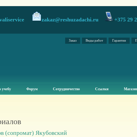
valiservice
zakaz@reshuzadachi.ru
+375 29 
Заказ
Виды работ
Гарантии
П
 учебу
Форум
Сотрудничество
Ссылки
Магази
риалов
в (сопромат) Якубовский