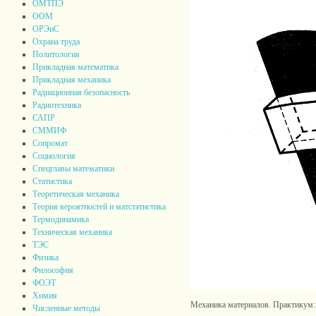
ОМТПЭ
ООМ
ОРЭиС
Охрана труда
Политология
Прикладная математика
Прикладная механика
Радиационная безопасность
Радиотехника
САПР
СММИФ
Сопромат
Социология
Спецглавы математики
Статистика
Теоретическая механика
Теория вероятностей и матстатистика
Термодинамика
Техническая механика
ТЭС
Физика
Философия
ФОЭТ
Химия
Механика материалов. Практикум: 
Численные методы