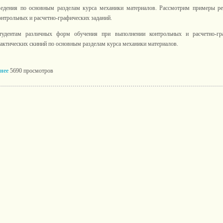
едения по основным разделам курса механики материалов. Рассмотрим примеры р
нтрольных и расчетно-графических заданий.
удентам различных форм обучения при выполнении контрольных и расчетно-гра
актических скиний по основным разделам курса механики материалов.
нее
5690 просмотров