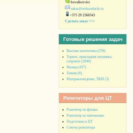
bovaliservice
zakaz@reshuzadachi.ru
+375 29 2560343
Сделать заказ >>>
Готовые решения задач
Высшая математика (259)
Термех, прикладная механика,
сопромат (2849)
Физика (457)
Химия (6)
Материаловедение, ТКМ (3)
Репетиторы для ЦТ
Репетитор по физике
Репетитор по математике
Подготовка к ЦТ
Советы репетитора