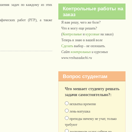
ешения задач по каждому из этих
Контрольные работы на
заказ
фических работ (РГР), а также
Я вам решу, чего же боле?
Что я могу еще решать?
(
Контрольные
и
курсовые
на заказ)
Теперь я знаю в вашей воле
Сделать
выбор - не оплошать.
Сайт
контрольных
и курсовых
www.reshuzadachi.ru
Вопрос студентам
Что мешает студенту решать
задачи самостоятельно?:
нехватка времени
лень-матушка
преподы ничему не учат, только
требуют
доступность услуг сайтов по