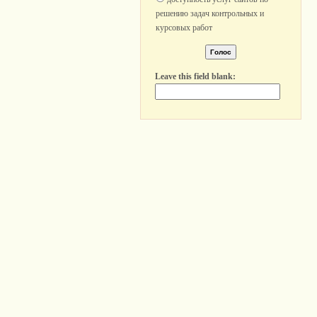
решению задач контрольных и
курсовых работ
Leave this field blank: