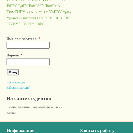
ТГАСУ
ТГСХА
ТОГУ
ТвГТУ
ТулГУ
ТюмГАСУ
ТюмГМА
ТюмГНГУ
УрГЭУ
УГАТУ
УГТУ
УрФУ
Уральский институт ГПС
ХТИ
ЮСИЭПИ
ЮУИУЭ
ЮУРГУ
ЮФУ
Имя пользователя:
*
Пароль:
*
Регистрация
Забыли пароль?
На сайте студентов
Сейчас на сайте
0 пользователей
и
17
гостей
.
Информация
Заказать работу