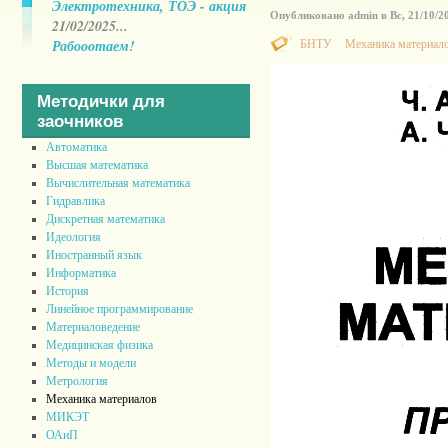
Электротехника, ТОЭ - акция
Опубликовано admin в Вс, 21/10/20
21/02/2025...
Рабооотаем!
БНТУ
Механика материал
Методички для
заочников
Автоматика
Высшая математика
Вычислительная математика
Гидравлика
Дискретная математика
Идеология
Иностранный язык
Информатика
История
Линейное программирование
Материаловедение
Медицинская физика
Методы и модели
Метрология
Механика материалов
МИКЭТ
ОАиП