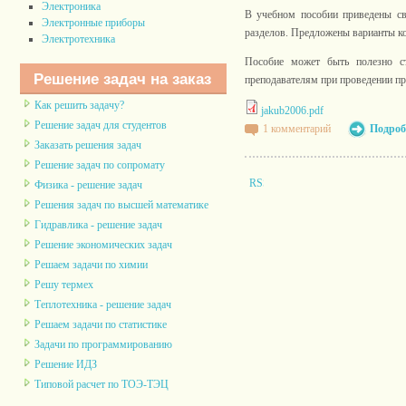
Электроника
В учебном пособии приведены св
Электронные приборы
разделов. Предложены варианты ко
Электротехника
Пособие может быть полезно ст
Решение задач на заказ
преподавателям при проведении пр
Как решить задачу?
jakub2006.pdf
Решение задач для студентов
1 комментарий
Подроб
Заказать решения задач
Решение задач по сопромату
Физика - решение задач
Решения задач по высшей математике
Гидравлика - решение задач
Решение экономических задач
Решаем задачи по химии
Решу термех
Теплотехника - решение задач
Решаем задачи по статистике
Задачи по программированию
Решение ИДЗ
Типовой расчет по ТОЭ-ТЭЦ