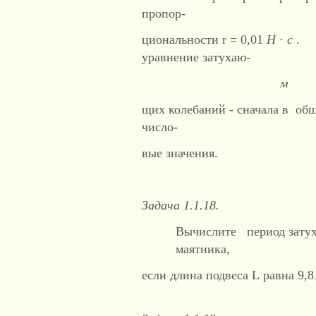
пропор-
циональности r = 0,01
Н
⋅
с
. 
уравнение затухаю-
м
щих колебаний - сначала в общ
число-
вые значения.
Задача 1.1.18.
Вычислите период затух
маятника,
если длина подвеса L равна 9,
0,6 с