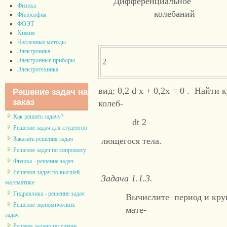
Дифференциальное
Физика
колебаний им
Философия
ФОЭТ
Химия
Численные методы
Электроника
Электронные приборы
2
Электротехника
вид: 0,2 d x + 0,2x = 0 . Найти
Решение задач на
заказ
колеб-
Как решить задачу?
dt 2
Решение задач для студентов
Заказать решения задач
лющегося тела.
Решение задач по сопромату
Физика - решение задач
Решения задач по высшей
Задача 1.1.3.
математике
Гидравлика - решение задач
Вычислите период и кру
Решение экономических
мате-
задач
Решаем задачи по химии