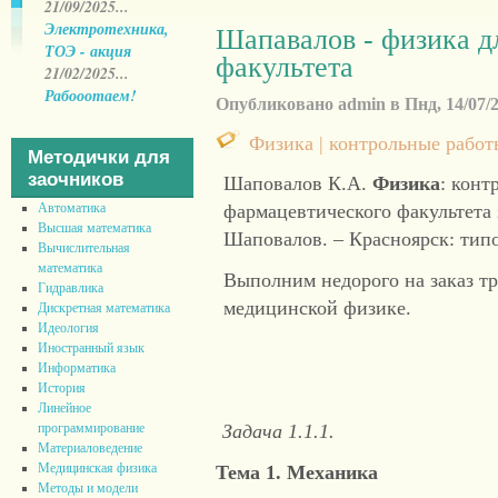
21/09/2025...
Электротехника,
Шапавалов - физика д
ТОЭ - акция
факультета
21/02/2025...
Рабооотаем!
Опубликовано admin в Пнд, 14/07/20
Физика | контрольные работы
Методички для
заочников
Шаповалов К.А.
Физик
а
: конт
Автоматика
фармацевтического факультета
Высшая математика
Шаповалов. – Красноярск: типо
Вычислительная
математика
Выполним недорого на заказ т
Гидравлика
медицинской физике.
Дискретная математика
Идеология
Иностранный язык
Информатика
История
Линейное
программирование
Задача 1.1.1.
Материаловедение
Медицинская физика
Тем
а 1. Механика
Методы и модели