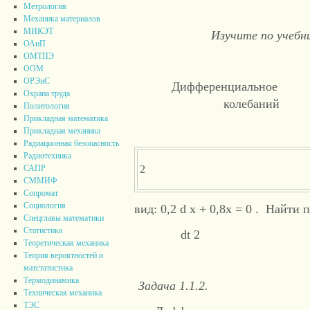
Метрология
Механика материалов
МИКЭТ
Изучите по учебни
ОАиП
ОМТПЭ
ООМ
ОРЭиС
Дифференциально
Охрана труда
колебаний и
Политология
Прикладная математика
Прикладная механика
Радиационная безопасность
Радиотехника
САПР
2
СММИФ
Сопромат
Социология
вид: 0,2 d x + 0,8x = 0 . Найти
Спецглавы математики
Статистика
dt 2
Теоретическая механика
Теория вероятностей и
матстатистика
Термодинамика
Задача 1.1.2.
Техническая механика
ТЭС