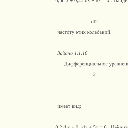
0,5d x + 0,25 dx + 8x = 0 . Най
dt2 
частоту этих колебаний.
Задача 1.1.16.
Дифференциальное уравнен
2
имеет вид:
0,2 d x + 0,1dx + 5x = 0 . Найд