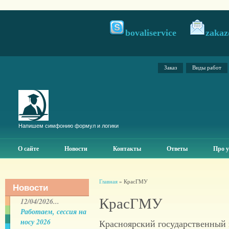
bovaliservice
zakaz
Заказ
Виды работ
Напишем симфонию формул и логики
О сайте
Новости
Контакты
Ответы
Про у
Главная
» КрасГМУ
Новости
КрасГМУ
12/04/2026...
Работаем, сессия на
носу 2026
Красноярский государственный