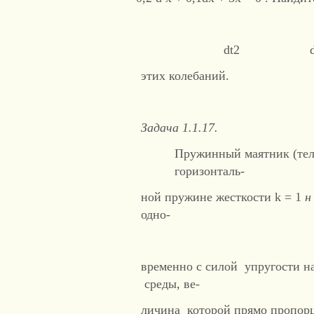
dt2 d
этих колебаний.
Задача 1.1.17.
Пружинный маятник (тел
горизонталь-
ной пружине жесткости k = 1
одно-
временно с силой упругости н
среды, ве-
личина которой прямо пропорц