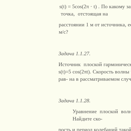
s(t) = 5cos(2π ⋅ t) . По какому
точка, отстоящая на
расстоянии 1 м от источника, 
м/с?
Задача 1.1.27.
Источник плоской гармоническ
s(t)=5 cos(2πt). Скорость волн
рав- на в рассматриваемом слу
Задача 1.1.28.
Уравнение плоской волны и
Найдите ско-
рость и период колебаний тако