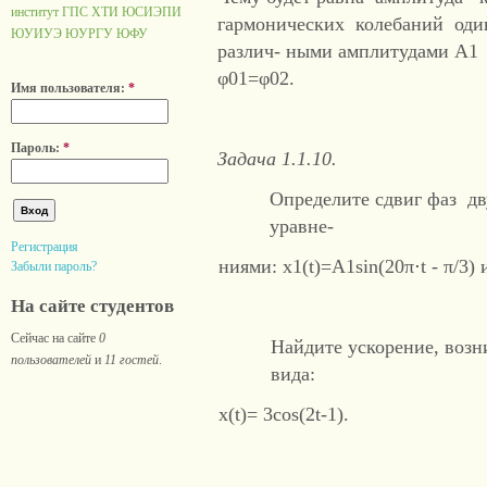
институт ГПС
ХТИ
ЮСИЭПИ
гармонических колебаний один
ЮУИУЭ
ЮУРГУ
ЮФУ
различ- ными амплитудами Α1
φ01=φ02.
Имя пользователя:
*
Пароль:
*
Задача 1.1.10.
Определите сдвиг фаз дв
уравне-
Регистрация
ниями: x1(t)=A1sin(20π⋅t - π/3) и
Забыли пароль?
На сайте студентов
Сейчас на сайте
0
Найдите ускорение, воз
пользователей
и
11 гостей
.
вида:
х(t)= 3cos(2t-1).