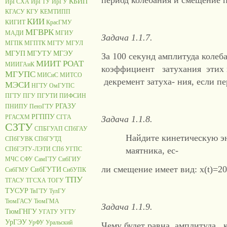
период колебания и смещение пр
КБИП
ИрГСХА
ИрГТУ
ИрГУ
КГАСУ
КГУ
КЕМТИПП
КИИ
КИГИТ
КрасГМУ
МГВРК
МАДИ
МГИУ
Задача 1.1.7.
МГПК
МГПТК
МГТУ
МГУЛ
МГУП
МГУТУ
МГЭУ
За 100 секунд амплитуда кол
МИИТ РОАТ
МИИГАиК
коэффициент затухания этих
МГУПС
МИСиС
МИТСО
декремент затуха- ния, если пе
МЭСИ
НГТУ
ОмГУПС
ПГТУ
ПГУ
ПГУТИ
ПИФСИН
РГАЗУ
ПНИПУ
ПензГТУ
РГППУ
РГАСХМ
СГГА
Задача 1.1.8.
СЗТУ
СПБГУАП
СПбГАУ
Найдите кинетическую э
СПбГУВК
СПбГУТД
СПбГЭТУ-ЛЭТИ
СПб УГПС
маятника, ес-
МЧС
СФУ
СамГТУ
СибГИУ
ли смещение имеет вид: x(t)=20c
СибГУТИ
СибГМУ
СибУПК
ТПУ
ТГАСУ
ТГСХА
ТОГУ
ТУСУР
ТвГТУ
ТулГУ
ТюмГАСУ
ТюмГМА
Задача 1.1.9.
ТюмГНГУ
УГАТУ
УГТУ
УрГЭУ
УрФУ
Уральский
Чему будет равна амплитуда к