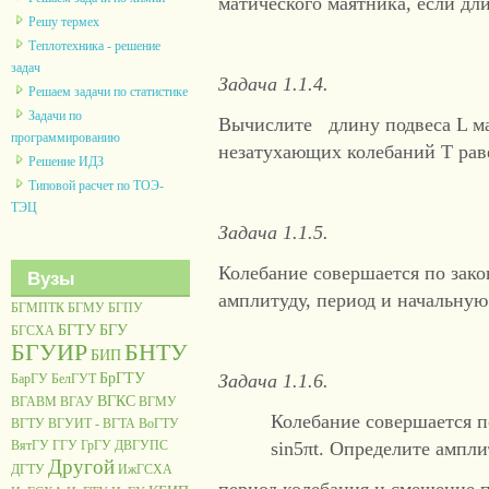
матического маятника, если дли
Решу термех
Теплотехника - решение
задач
Задача 1.1.4.
Решаем задачи по статистике
Задачи по
Вычислите длину подвеса L ма
программированию
незатухающих колебаний T раве
Решение ИДЗ
Типовой расчет по ТОЭ-
ТЭЦ
Задача 1.1.5.
Колебание совершается по закон
Вузы
амплитуду, период и начальную
БГМПТК
БГМУ
БГПУ
БГТУ
БГУ
БГСХА
БГУИР
БНТУ
БИП
БрГТУ
Задача 1.1.6.
БарГУ
БелГУТ
ВГКС
ВГАВМ
ВГАУ
ВГМУ
Колебание совершается по
ВГТУ
ВГУИТ - ВГТА
ВоГТУ
ВятГУ
ГГУ
ГрГУ
ДВГУПС
sin5πt. Определите ампли
Другой
ДГТУ
ИжГСХА