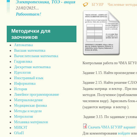
Электротехника, ТОЭ - акция
БГУИР
Численные методы
21/02/2025...
Рабооотаем!
Методички для
заочников
Автоматика
Высшая математика
Вычислительная математика
Гидравлика
Контрольная работа по ЧМА БГУИ
Дискретная математика
Идеология
Задание 1.15. Найти произведение 
Иностранный язык
Задание 2.15. Найти решение СЛАУ
Информатика
Заданы матрица и вектор . При п
История
Линейное программирование
методов. Полученное (приближенн
Материаловедение
численном виде). Зарисовать блок
Медицинская физика
(задаются матрица и вектор ).
Методы и модели
Метрология
Задание 3.15. По заданным узло
Механика материалов
Скачать ЧМА БГУИР вариант
МИКЭТ
ОАиП
Для комментирования
войдите
ил