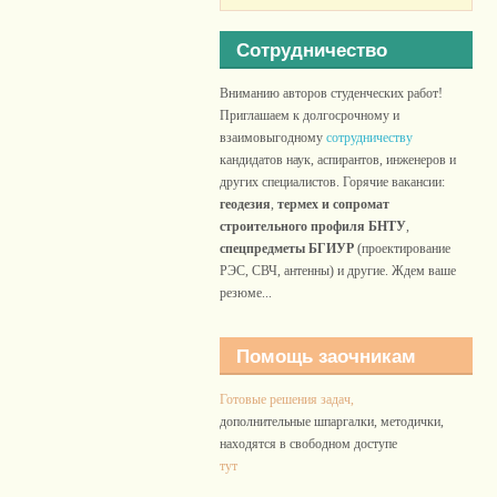
Сотрудничество
Вниманию авторов студенческих работ!
Приглашаем к долгосрочному и
взаимовыгодному
сотрудничеству
кандидатов наук, аспирантов, инженеров и
других специалистов. Горячие вакансии:
геодезия
,
термех и сопромат
строительного профиля БНТУ
,
спецпредметы БГИУР
(проектирование
РЭС, СВЧ, антенны) и другие. Ждем ваше
резюме...
Помощь заочникам
Готовые решения задач,
дополнительные шпаргалки, методички,
находятся в свободном доступе
тут