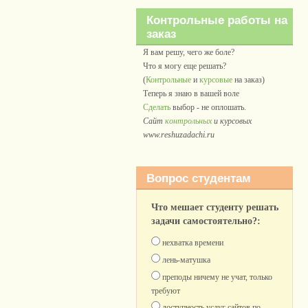
Контрольные работы на
заказ
Я вам решу, чего же боле?
Что я могу еще решать?
(
Контрольные
и
курсовые
на заказ)
Теперь я знаю в вашей воле
Сделать
выбор - не оплошать.
Сайт
контрольных
и курсовых
www.reshuzadachi.ru
Вопрос студентам
Что мешает студенту решать
задачи самостоятельно?:
нехватка времени
лень-матушка
преподы ничему не учат, только
требуют
доступность услуг сайтов по