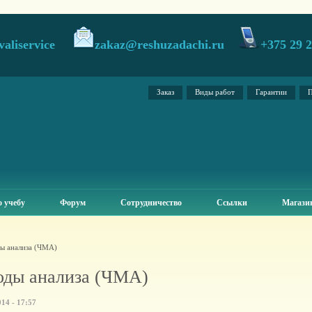
valiservice
zakaz@reshuzadachi.ru
+375 29 
Заказ
Виды работ
Гарантии
П
 учебу
Форум
Сотрудничество
Ссылки
Магази
ы анализа (ЧМА)
оды анализа (ЧМА)
14 - 17:57