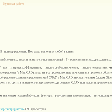
Курсовая работа
Р -пример решенияю Под заказ выполним любой вариант
приближенных чисел и указать его погрешности (Δ и δ), если считать в исходных данны
 , где – матрица коэффициентов, – вектор свободных членов, – вектор неизвестных,
м
оиске решения (в MathCAD) показать все промежуточные вычисления в прямом и обрат
ое) решение сравнить с решением этой СЛАУ в MathCAD вычислительным блоком Given
-схему алгоритма указанного в варианте метода решения СЛАУ при условии произвольно
вым значениям исходной функции (векторы ) осуществить интерполяцию – интерполяц
и
зарегистрируйтесь
3899 просмотров