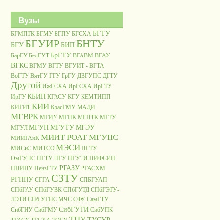
Вузы
БГТУ
БГМПТК
БГМУ
БГПУ
БГСХА
БГУИР
БНТУ
БГУ
БИП
БрГТУ
БарГУ
БелГУТ
ВГАВМ
ВГАУ
ВГКС
ВГМУ
ВГТУ
ВГУИТ - ВГТА
ВоГТУ
ВятГУ
ГГУ
ГрГУ
ДВГУПС
ДГТУ
Другой
ИжГСХА
ИрГСХА
ИрГТУ
КБИП
ИрГУ
КГАСУ
КГУ
КЕМТИПП
КИИ
КИГИТ
КрасГМУ
МАДИ
МГВРК
МГИУ
МГПК
МГПТК
МГТУ
МГУП
МГУТУ
МГЭУ
МГУЛ
МИИТ РОАТ МГУПС
МИИГАиК
МЭСИ
МИСиС
МИТСО
НГТУ
ОмГУПС
ПГТУ
ПГУ
ПГУТИ
ПИФСИН
РГАЗУ
ПНИПУ
ПензГТУ
РГАСХМ
СЗТУ
РГППУ
СГГА
СПБГУАП
СПбГАУ
СПбГУВК
СПбГУТД
СПбГЭТУ-
ЛЭТИ
СПб УГПС МЧС
СФУ
СамГТУ
СибГУТИ
СибГИУ
СибГМУ
СибУПК
ТПУ
ТУСУР