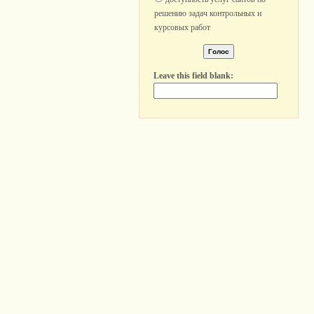
решению задач контрольных и
курсовых работ
Leave this field blank: