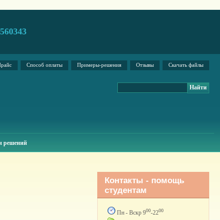
2560343
райс
Способ оплаты
Примеры-решения
Отзывы
Скачать файлы
н решений
Контакты - помощь
студентам
00
00
Пн - Вскр 9
-22