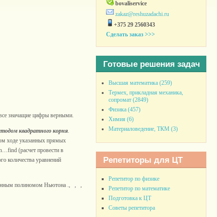
bovaliservice
zakaz@reshuzadachi.ru
+375 29 2560343
Сделать заказ >>>
Готовые решения задач
Высшая математика (259)
Термех, прикладная механика,
сопромат (2849)
Физика (457)
х все значащие цифры верными.
Химия (6)
Материаловедение, ТКМ (3)
етодом
квадратного корня
.
ном ходе указанных прямых
…find (расчет провести в
Репетиторы для ЦТ
го количества уравнений
Репетитор по физике
ионным полиномом Ньютона ., , ,
Репетитор по математике
Подготовка к ЦТ
Советы репетитора