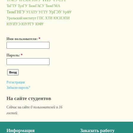
ТГАСУ
ТГСХА
ТОГУ
ТвГТУ
ТулГУ
ТюмГАСУ
ТюмГМА
ТюмГНГУ
УрГЭУ
УГАТУ
УГТУ
УрФУ
Уральский институт ГПС
ХТИ
ЮСИЭПИ
ЮУИУЭ
ЮУРГУ
ЮФУ
Имя пользователя:
*
Пароль:
*
Регистрация
Забыли пароль?
На сайте студентов
Сейчас на сайте
0 пользователей
и
16
гостей
.
Информация
Заказать работу