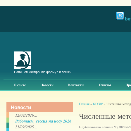
bo
Напишем симфонию формул и логики
О сайте
Новости
Контакты
Ответы
Про
Главная
»
БГУИР
» Численные метод
Новости
Численные мет
12/04/2026...
Работаем, сессия на носу 2026
21/09/2025...
Опубликовано admin в Чт, 08/05/20