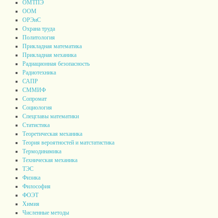
ОМТПЭ
ООМ
ОРЭиС
Охрана труда
Политология
Прикладная математика
Прикладная механика
Радиационная безопасность
Радиотехника
САПР
СММИФ
Сопромат
Социология
Спецглавы математики
Статистика
Теоретическая механика
Теория вероятностей и матстатистика
Термодинамика
Техническая механика
ТЭС
Физика
Философия
ФОЭТ
Химия
Численные методы