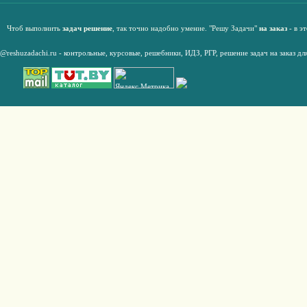
Чтоб выполнить
задач решение
, так точно надобно умение. "Решу Задачи"
на заказ
- в э
@reshuzadachi.ru
-
контрольные,
курсовые
,
решебники,
ИДЗ,
РГР
,
решение задач на заказ дл