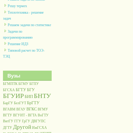
Решу термех
Теплотехника - решение
задач
Решаем задачи по статистике
Задачи по
программированию
Решение ИДЗ
Типовой расчет по ТОЭ-
ТЭЦ
Вузы
БГМПТК
БГМУ
БГПУ
БГТУ
БГУ
БГСХА
БГУИР
БНТУ
БИП
БрГТУ
БарГУ
БелГУТ
ВГКС
ВГАВМ
ВГАУ
ВГМУ
ВГТУ
ВГУИТ - ВГТА
ВоГТУ
ВятГУ
ГГУ
ГрГУ
ДВГУПС
Другой
ДГТУ
ИжГСХА