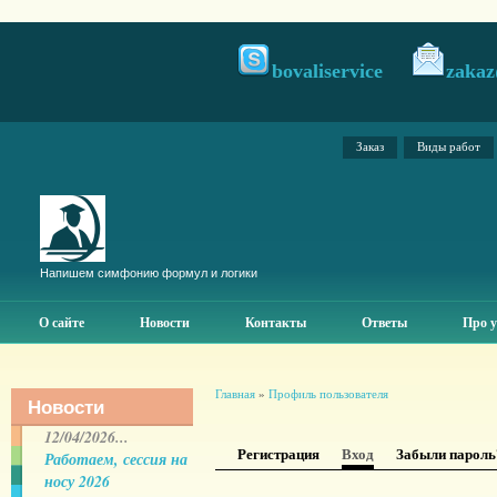
bovaliservice
zakaz
Заказ
Виды работ
Напишем симфонию формул и логики
О сайте
Новости
Контакты
Ответы
Про у
Главная
»
Профиль пользователя
Новости
12/04/2026...
Регистрация
Вход
Забыли пароль
Работаем, сессия на
носу 2026