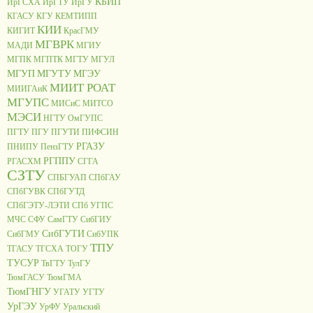
КБИП
ИрГСХА
ИрГТУ
ИрГУ
КГАСУ
КГУ
КЕМТИПП
КИИ
КИГИТ
КрасГМУ
МГВРК
МАДИ
МГИУ
МГПК
МГПТК
МГТУ
МГУЛ
МГУП
МГУТУ
МГЭУ
МИИТ РОАТ
МИИГАиК
МГУПС
МИСиС
МИТСО
МЭСИ
НГТУ
ОмГУПС
ПГТУ
ПГУ
ПГУТИ
ПИФСИН
РГАЗУ
ПНИПУ
ПензГТУ
РГППУ
РГАСХМ
СГГА
СЗТУ
СПБГУАП
СПбГАУ
СПбГУВК
СПбГУТД
СПбГЭТУ-ЛЭТИ
СПб УГПС
МЧС
СФУ
СамГТУ
СибГИУ
СибГУТИ
СибГМУ
СибУПК
ТПУ
ТГАСУ
ТГСХА
ТОГУ
ТУСУР
ТвГТУ
ТулГУ
ТюмГАСУ
ТюмГМА
ТюмГНГУ
УГАТУ
УГТУ
УрГЭУ
УрФУ
Уральский