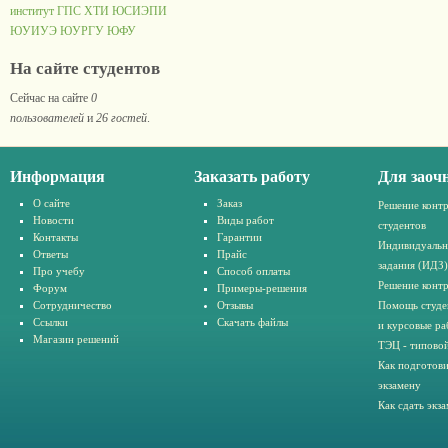
институт ГПС
ХТИ
ЮСИЭПИ
ЮУИУЭ
ЮУРГУ
ЮФУ
На сайте студентов
Сейчас на сайте
0
пользователей
и
26 гостей
.
Информация
Заказать работу
Для заоч
О сайте
Заказ
Решение конт
Новости
Виды работ
студентов
Контакты
Гарантии
Индивидуальн
Ответы
Прайс
задания (ИДЗ)
Про учебу
Способ оплаты
Решение конт
Форум
Примеры-решения
Сотрудничество
Отзывы
Помощь студе
Ссылки
Скачать файлы
и курсовые ра
Магазин решений
ТЭЦ - типовой
Как подготови
экзамену
Как сдать экз