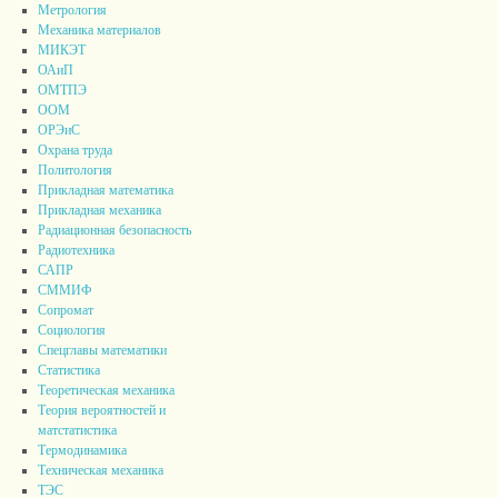
Метрология
Механика материалов
МИКЭТ
ОАиП
ОМТПЭ
ООМ
ОРЭиС
Охрана труда
Политология
Прикладная математика
Прикладная механика
Радиационная безопасность
Радиотехника
САПР
СММИФ
Сопромат
Социология
Спецглавы математики
Статистика
Теоретическая механика
Теория вероятностей и
матстатистика
Термодинамика
Техническая механика
ТЭС